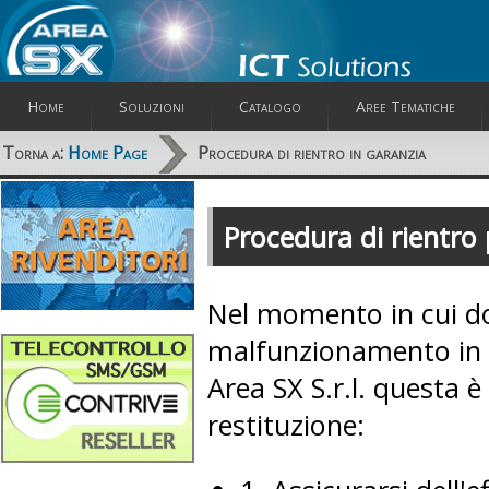
Home
Soluzioni
Catalogo
Aree Tematiche
Torna a:
Home Page
Procedura di rientro in garanzia
Procedura di rientro 
Nel momento in cui do
malfunzionamento in 
Area SX S.r.l. questa è
restituzione: